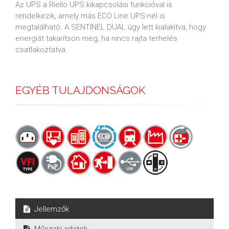
Az UPS a Riello UPS kikapcsolási funkcióval is
rendelkezik, amely más ECO Line UPS-nél is
megtalálható. A SENTINEL DUAL úgy lett kialakítva, hogy
energiát takarítson meg, ha nincs rajta terhelés
csatlakoztatva.
EGYÉB TULAJDONSÁGOK
Jellemzők
Műszaki adatok