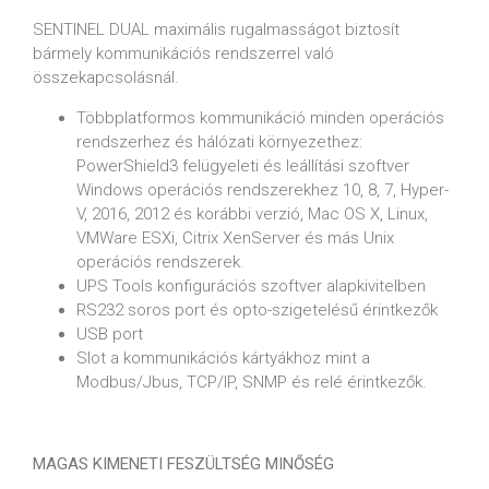
SENTINEL DUAL maximális rugalmasságot biztosít
bármely kommunikációs rendszerrel való
összekapcsolásnál.
Többplatformos kommunikáció minden operációs
rendszerhez és hálózati környezethez:
PowerShield3 felügyeleti és leállítási szoftver
Windows operációs rendszerekhez 10, 8, 7, Hyper-
V, 2016, 2012 és korábbi verzió, Mac OS X, Linux,
VMWare ESXi, Citrix XenServer és más Unix
operációs rendszerek.
UPS Tools konfigurációs szoftver alapkivitelben
RS232 soros port és opto-szigetelésű érintkezők
USB port
Slot a kommunikációs kártyákhoz mint a
Modbus/Jbus, TCP/IP, SNMP és relé érintkezők.
MAGAS KIMENETI FESZÜLTSÉG MINŐSÉG