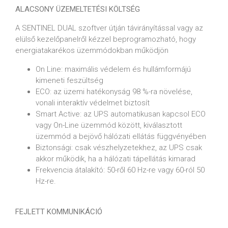
ALACSONY ÜZEMELTETÉSI KÖLTSÉG
A SENTINEL DUAL szoftver útján távirányítással vagy az
elülső kezelőpanelről kézzel beprogramozható, hogy
energiatakarékos üzemmódokban működjön
On Line: maximális védelem és hullámformájú
kimeneti feszültség
ECO: az üzemi hatékonyság 98 %-ra növelése,
vonali interaktív védelmet biztosít
Smart Active: az UPS automatikusan kapcsol ECO
vagy On-Line üzemmód között, kiválasztott
üzemmód a bejövő hálózati ellátás függvényében
Biztonsági: csak vészhelyzetekhez, az UPS csak
akkor működik, ha a hálózati tápellátás kimarad
Frekvencia átalakító: 50-ről 60 Hz-re vagy 60-ról 50
Hz-re.
FEJLETT KOMMUNIKÁCIÓ