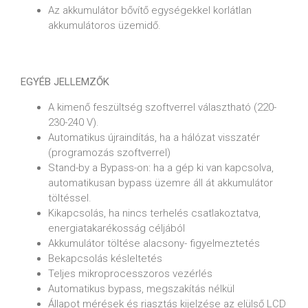
Az akkumulátor bővítő egységekkel korlátlan
akkumulátoros üzemidő.
EGYÉB JELLEMZŐK
A kimenő feszültség szoftverrel választható (220-
230-240 V).
Automatikus újraindítás, ha a hálózat visszatér
(programozás szoftverrel)
Stand-by a Bypass-on: ha a gép ki van kapcsolva,
automatikusan bypass üzemre áll át akkumulátor
töltéssel.
Kikapcsolás, ha nincs terhelés csatlakoztatva,
energiatakarékosság céljából
Akkumulátor töltése alacsony- figyelmeztetés
Bekapcsolás késleltetés
Teljes mikroprocesszoros vezérlés
Automatikus bypass, megszakítás nélkül
Állapot mérések és riasztás kijelzése az elülső LCD