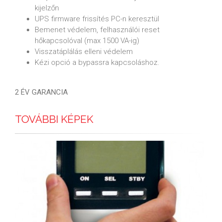
kijelzőn
UPS firmware frissítés PC-n keresztül
Bemenet védelem, felhasználói reset
hőkapcsolóval (max 1500 VA-ig)
Visszatáplálás elleni védelem
Kézi opció a bypassra kapcsoláshoz.
2 ÉV GARANCIA
TOVÁBBI KÉPEK