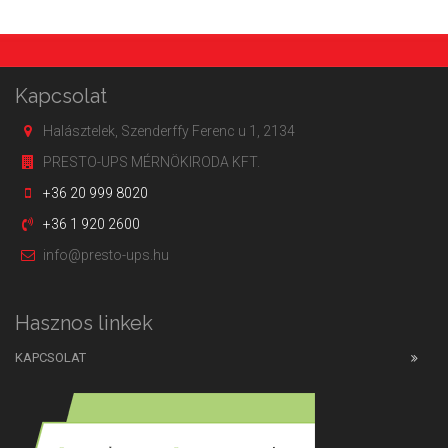
Kapcsolat
Halásztelek, Szenderffy Ferenc u 1, 2134
PRESTO-UPS MÉRNÖKIRODA KFT.
+36 20 999 8020
+36 1 920 2600
info@presto-ups.hu
Hasznos linkek
KAPCSOLAT