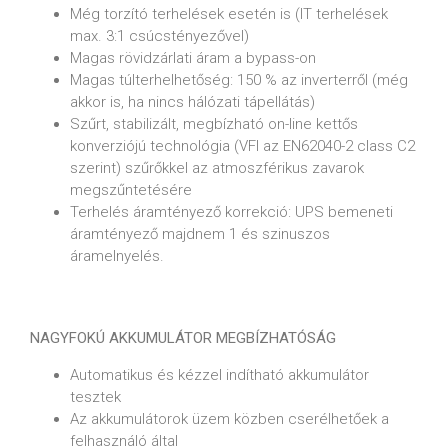
Még torzító terhelések esetén is (IT terhelések
max. 3:1 csúcstényezővel)
Magas rövidzárlati áram a bypass-on
Magas túlterhelhetőség: 150 % az inverterről (még
akkor is, ha nincs hálózati tápellátás)
Szűrt, stabilizált, megbízható on-line kettős
konverziójú technológia (VFI az EN62040-2 class C2
szerint) szűrőkkel az atmoszférikus zavarok
megszűntetésére
Terhelés áramtényező korrekció: UPS bemeneti
áramtényező majdnem 1 és szinuszos
áramelnyelés.
NAGYFOKÚ AKKUMULÁTOR MEGBÍZHATÓSÁG
Automatikus és kézzel indítható akkumulátor
tesztek
Az akkumulátorok üzem közben cserélhetőek a
felhasználó által