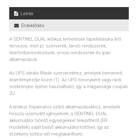
Leírás
Érdeklődés
A SENTINEL DUAL kritikus terhelések tápellátására lett
tervezve, mint pl. szerverek, tároló rendszerek,
telefonberendezések, orvosi rendszerek és ipari
alkalmazások.
Az UPS ideális Blade szerverekhez, amelyek bemeneti
áramtényezője közel (1). Az UPS toronyként vagy rack
szekrénybe építve használható, így a magassága csupán
2U.
A kritikus folyamatos üzleti alkalmazásokhoz, amelyek
hosszú üzemidőt igényelnek, a SENTINEL DUAL
akkumulátor bővítő egységekkel telepíthető (ER
modellek) saját belső akkumulátortöltővel, így az
érzékeny töltési idő megtakarítható.