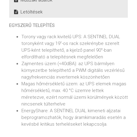
Letöltések
EGYSZERŰ TELEPÍTÉS
Torony vagy rack kivitelű UPS: A SENTINEL DUAL
toronyként vagy 19”-os rack szekrénybe szerelt
UPS-ként telepíthető, a kijelző panel 90°-ban
elfordítható a telepítésnek megfelelően
Zajmentes üzem (<40dBA): az UPS bármilyen
környezetbe telepíthető a PWM digitális vezérlésű
nagyfrekvenciás inverternek köszönhetően
Magas hőmérsékletű üzem: az UPS elemek magas
hőmérsékletű, max. 40 °C üzemre lettek
méretezve, ezért normál üzemi körülmények között
nincsenek túlterhelve
EnergyShare: A SENTINEL DUAL kimeneti aljzatai
beprogramozhatók, hogy áramkimaradás esetén a
kevésbé kritikus terheléseket lekapcsolja.