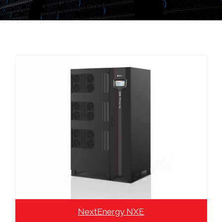
NextEnergy NXE