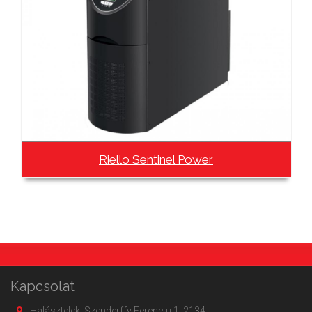
Riello Sentinel Power
Kapcsolat
Halásztelek, Szenderffy Ferenc u 1, 2134